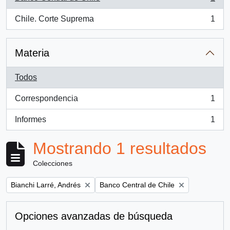
, 1 resultados
Chile. Corte Suprema
1
, 1 resultados
Materia
Todos
Correspondencia
1
, 1 resultados
Informes
1
, 1 resultados
Mostrando 1 resultados
Colecciones
Remove filter:
Remove filter:
Bianchi Larré, Andrés
Banco Central de Chile
Opciones avanzadas de búsqueda