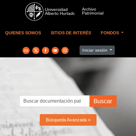
Skip to main content
QUIENES SOMOS
SITIOS DE INTERÉS
FONDOS
Iniciar sesión
Buscar
Búsqueda Avanzada »