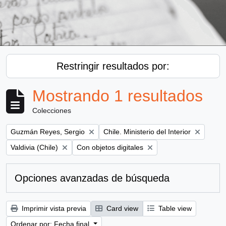
Restringir resultados por:
Mostrando 1 resultados
Colecciones
Remove filter:
Remove filter:
Guzmán Reyes, Sergio
Chile. Ministerio del Interior
Remove filter:
Remove filter:
Valdivia (Chile)
Con objetos digitales
Opciones avanzadas de búsqueda
Imprimir vista previa
Card view
Table view
Ordenar por: Fecha final