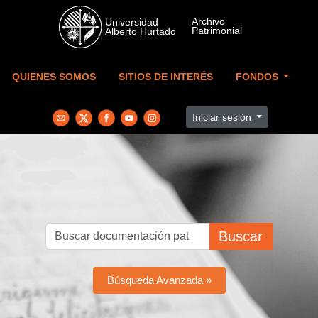
Skip to main content
QUIENES SOMOS
SITIOS DE INTERÉS
FONDOS
Iniciar sesión
Buscar
Búsqueda Avanzada »