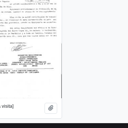
 visita]
Añadir al portapapeles