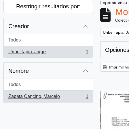
Imprimir vista
Restringir resultados por:
Mos
Colecc
Creador
Remove filter:
Uribe Tapia, J
Todos
Opciones
Uribe Tapia, Jorge
1
, 1 resultados
Imprimir vi
Nombre
Todos
Zapata Cancino, Marcelo
1
, 1 resultados