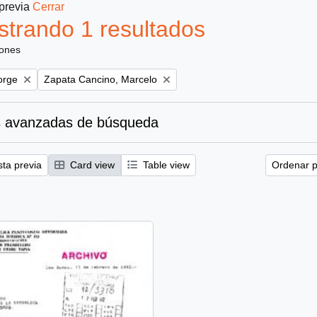
 previa
Cerrar
trando 1 resultados
iones
Remove filter:
orge
Zapata Cancino, Marcelo
 avanzadas de búsqueda
sta previa
Card view
Table view
Ordenar p