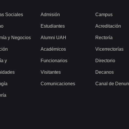
as Sociales
Admisión
Campus
ho
Estudiantes
Acreditación
mía y Negocios
Alumni UAH
Rectoría
ción
Académicos
Vicerrectorías
ía y
Funcionarios
Directorio
idades
Visitantes
Decanos
ogía
Comunicaciones
Canal de Denun
ería