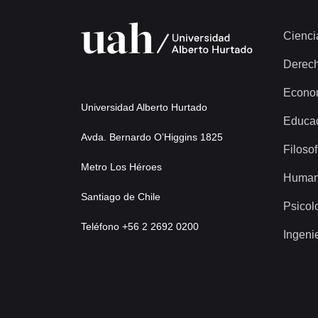
Cienci
Derec
Econo
Universidad Alberto Hurtado
Educa
Avda. Bernardo O’Higgins 1825
Filosof
Metro Los Héroes
Human
Santiago de Chile
Psicol
Teléfono +56 2 2692 0200
Ingeni