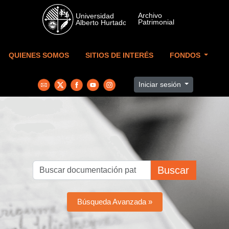
Skip to main content
QUIENES SOMOS
SITIOS DE INTERÉS
FONDOS
Iniciar sesión
Buscar
Búsqueda Avanzada »