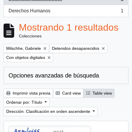
, 1 resultados
Derechos Humanos
1
, 1 resultados
Mostrando 1 resultados
Colecciones
Remove filter:
Remove filter:
Milschhe, Gabriele
Detenidos desaparecidos
Remove filter:
Con objetos digitales
Opciones avanzadas de búsqueda
Imprimir vista previa
Card view
Table view
Ordenar por: Título
Dirección: Clasificación en orden ascendente