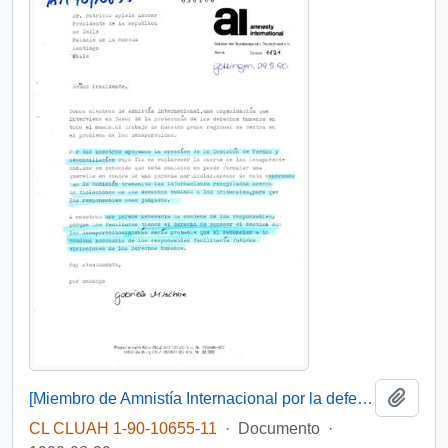
Añadi
[Miembro de Amnistía Internacional por la defensa de los detenidos desaparecidos en Chile felicita por la creación de la Comisión de de Verdad y Reconciliación]
CL CLUAH 1-90-10655-11
·
Documento
·