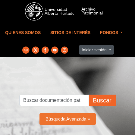
Skip to main content
QUIENES SOMOS
SITIOS DE INTERÉS
FONDOS
Iniciar sesión
Buscar
Búsqueda Avanzada »