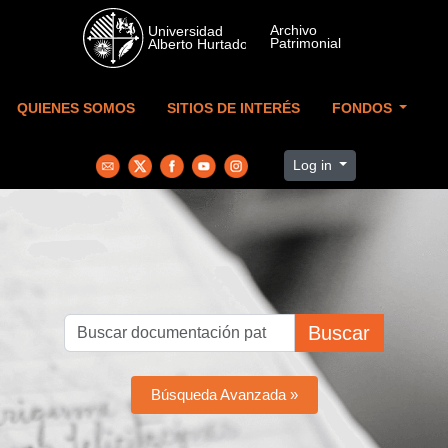
Skip to main content
QUIENES SOMOS
SITIOS DE INTERÉS
FONDOS
Log in
Buscar
Búsqueda Avanzada »