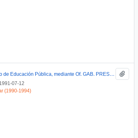
Añadi
[Informa que carta fue remitida a Ministerio de Educación Pública, mediante Of. GAB. PRES. (0) 91/2438]
1991-07-12
ar (1990-1994)