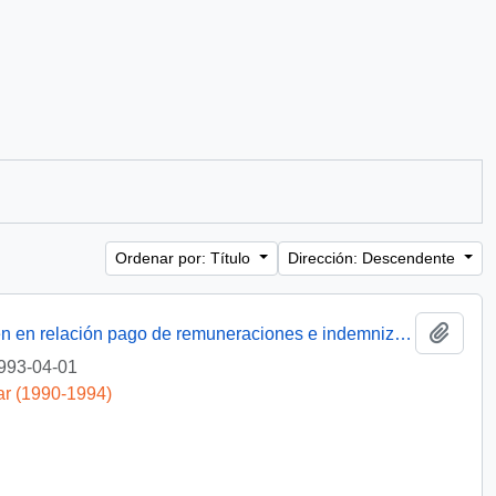
Ordenar por: Título
Dirección: Descendente
Añadi
[Trabajadores de Lozapenco S.A. exponen en relación pago de remuneraciones e indemnizaciones y solicitan gestión]
993-04-01
ar (1990-1994)