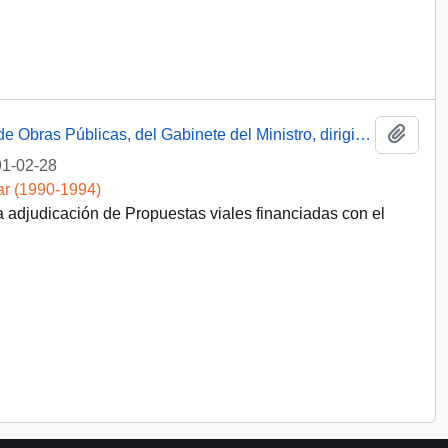
Añadi
Carta escrita a mano desde el Ministerio de Obras Públicas, del Gabinete del Ministro, dirigida al Presidente [de la República de Chile]
1-02-28
ar (1990-1994)
a adjudicación de Propuestas viales financiadas con el