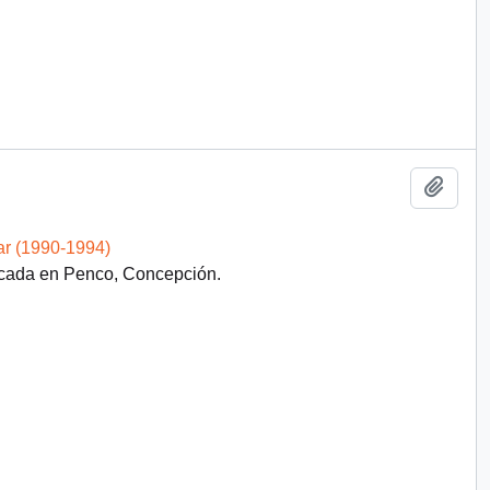
Añadi
ar (1990-1994)
icada en Penco, Concepción.