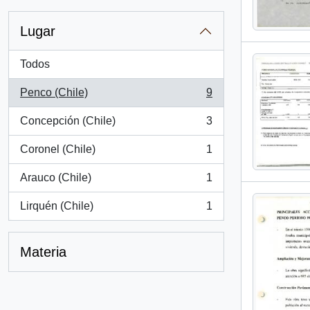
Lugar
Todos
Penco (Chile)
9
, 9 resultados
Concepción (Chile)
3
, 3 resultados
Coronel (Chile)
1
, 1 resultados
Arauco (Chile)
1
, 1 resultados
Lirquén (Chile)
1
, 1 resultados
Materia