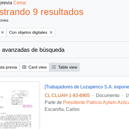
 previa
Cerrar
trando 9 resultados
iones
Remove filter:
Con objetos digitales
 avanzadas de búsqueda
sta previa
Card view
Table view
CL CLUAH 1-93-6905
·
Documento
·
1
Parte de
Presidente Patricio Aylwin Azóc
Escanilla, Carlos