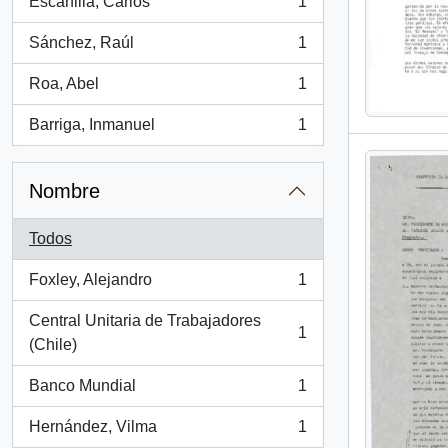
Escanilla, Carlos
1
, 1 resultados
Sánchez, Raúl
1
, 1 resultados
Roa, Abel
1
, 1 resultados
Barriga, Inmanuel
1
, 1 resultados
Nombre
Todos
Foxley, Alejandro
1
, 1 resultados
Central Unitaria de Trabajadores
1
, 1 resultados
(Chile)
Banco Mundial
1
, 1 resultados
Hernández, Vilma
1
, 1 resultados