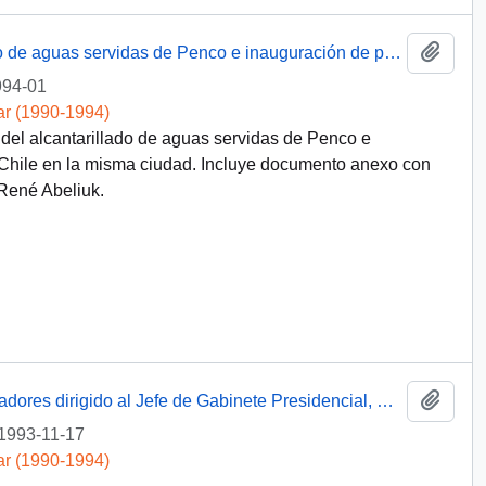
Añadi
[Obras de mejoramiento del alcantarillado de aguas servidas de Penco e inauguración de población forjadores de Chile-Penco]
994-01
ar (1990-1994)
el alcantarillado de aguas servidas de Penco e
 Chile en la misma ciudad. Incluye documento anexo con
René Abeliuk.
Añadi
[Mensaje de la Central Unitaria de Trabajadores dirigido al Jefe de Gabinete Presidencial, mediante el cual adjunta solicitud del Sindicato de Estibadores N° 1 de Penco-Lirquén]
1993-11-17
ar (1990-1994)