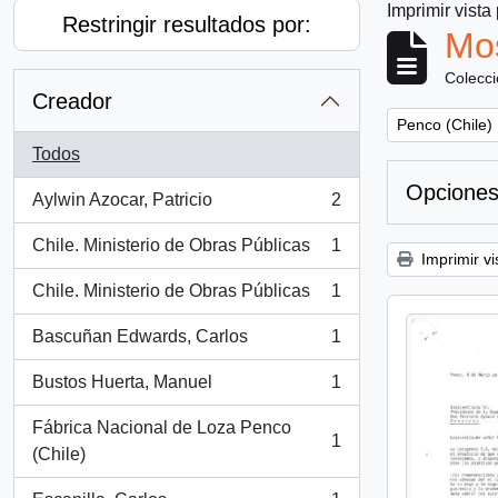
Imprimir vista
Restringir resultados por:
Mos
Colecc
Creador
Remove filter:
Penco (Chile)
Todos
Opciones
Aylwin Azocar, Patricio
2
, 2 resultados
Chile. Ministerio de Obras Públicas
1
, 1 resultados
Imprimir vi
Chile. Ministerio de Obras Públicas
1
, 1 resultados
Bascuñan Edwards, Carlos
1
, 1 resultados
Bustos Huerta, Manuel
1
, 1 resultados
Fábrica Nacional de Loza Penco
1
, 1 resultados
(Chile)