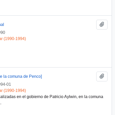
Añadi
nal
990
ar (1990-1994)
Añadi
de la comuna de Penco]
994-01
ar (1990-1994)
lizadas en el gobierno de Patricio Aylwin, en la comuna
.