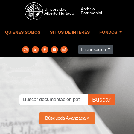
Skip to main content
QUIENES SOMOS
SITIOS DE INTERÉS
FONDOS
Iniciar sesión
Buscar
Búsqueda Avanzada »