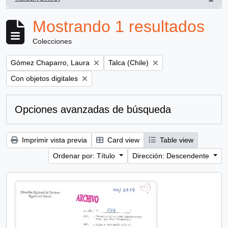
, 1 resultados
Mostrando 1 resultados
Colecciones
Remove filter:
Remove filter:
Gómez Chaparro, Laura
Talca (Chile)
Remove filter:
Con objetos digitales
Opciones avanzadas de búsqueda
Imprimir vista previa
Card view
Table view
Ordenar por: Título
Dirección: Descendente