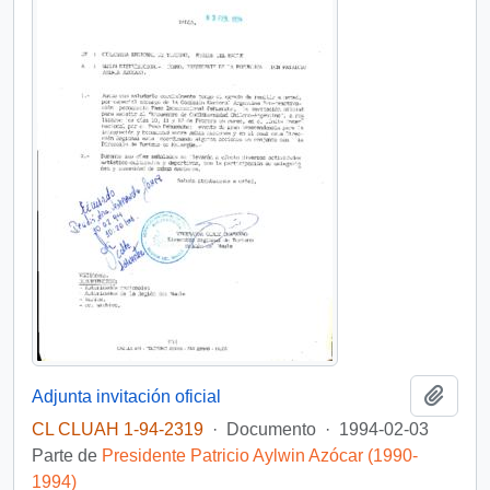
Añadi
Adjunta invitación oficial
CL CLUAH 1-94-2319
·
Documento
·
1994-02-03
Parte de
Presidente Patricio Aylwin Azócar (1990-
1994)