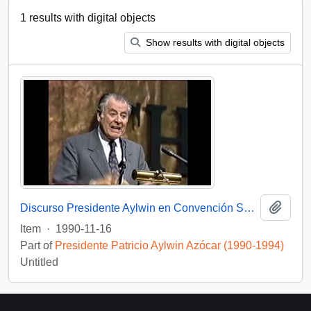
1 results with digital objects
Show results with digital objects
Add t
Discurso Presidente Aylwin en Convención Santiago: Video
Item
·
1990-11-16
Part of
Presidente Patricio Aylwin Azócar (1990-1994)
Untitled