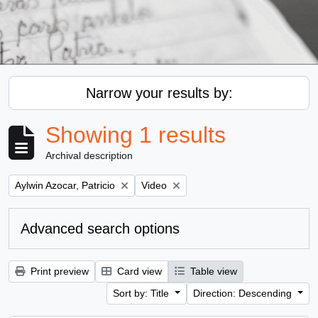
Narrow your results by:
Showing 1 results
Archival description
Remove filter:
Remove filter:
Aylwin Azocar, Patricio
Video
Advanced search options
Print preview
Card view
Table view
Sort by: Title
Direction: Descending