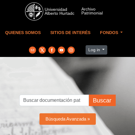
Skip to main content
QUIENES SOMOS
SITIOS DE INTERÉS
FONDOS
Log in
Buscar
Búsqueda Avanzada »