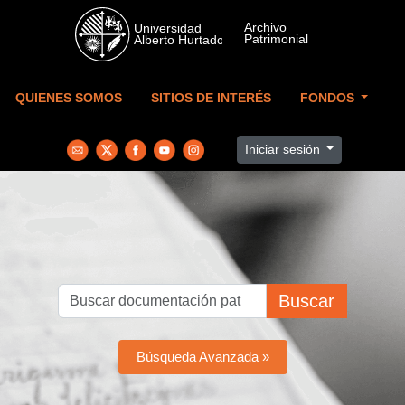
Skip to main content
QUIENES SOMOS
SITIOS DE INTERÉS
FONDOS
Iniciar sesión
Buscar
Búsqueda Avanzada »