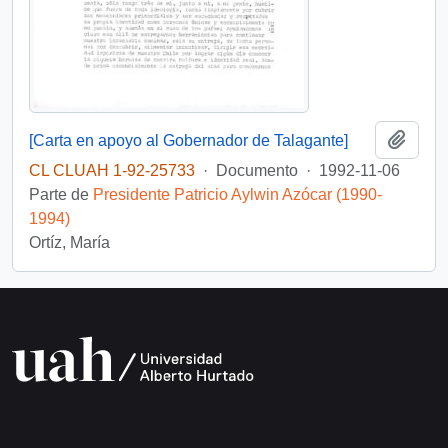
Añadi
[Carta en apoyo al Gobernador de Talagante]
CL CLUAH 1-92-25733
·
Documento
·
1992-11-06
Parte de
Presidente Patricio Aylwin Azócar (1990-
1994)
Ortíz, María