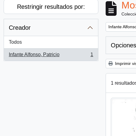
Mos
Restringir resultados por:
Colecc
Remove filter:
Creador
Infante Alfonso
Todos
Opciones
Infante Alfonso, Patricio
1
, 1 resultados
Imprimir vi
1 resultado