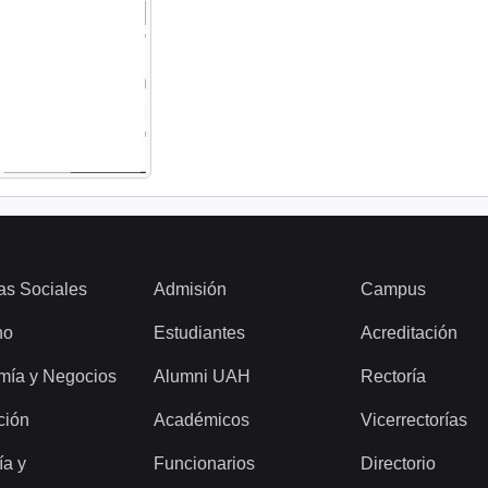
as Sociales
Admisión
Campus
ho
Estudiantes
Acreditación
mía y Negocios
Alumni UAH
Rectoría
ción
Académicos
Vicerrectorías
ía y
Funcionarios
Directorio