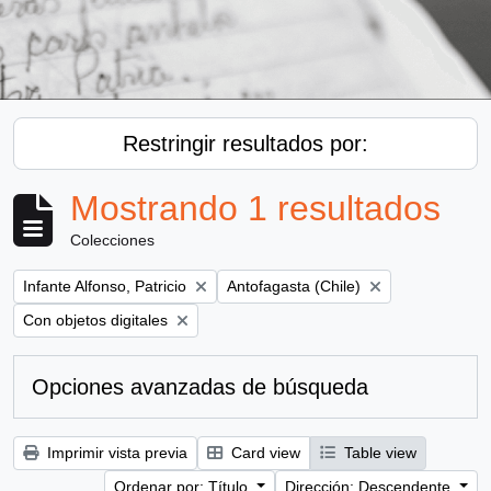
Restringir resultados por:
Mostrando 1 resultados
Colecciones
Remove filter:
Remove filter:
Infante Alfonso, Patricio
Antofagasta (Chile)
Remove filter:
Con objetos digitales
Opciones avanzadas de búsqueda
Imprimir vista previa
Card view
Table view
Ordenar por: Título
Dirección: Descendente