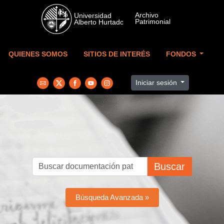
Skip to main content
QUIENES SOMOS
SITIOS DE INTERÉS
FONDOS
Iniciar sesión
Buscar
Búsqueda Avanzada »