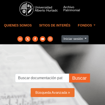
Skip to main content
QUIENES SOMOS
SITIOS DE INTERÉS
FONDOS
Iniciar sesión
Buscar
Búsqueda Avanzada »