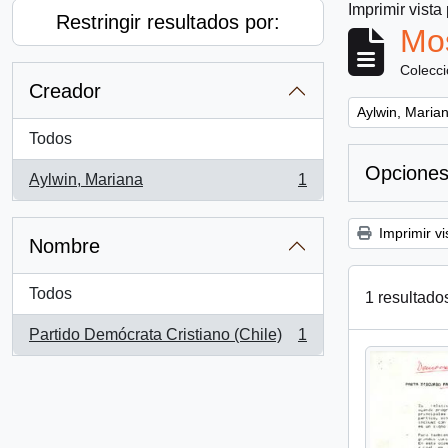
Imprimir vista
Restringir resultados por:
Mos
Colecc
Creador
Remove filter:
Aylwin, Maria
Todos
Opciones
Aylwin, Mariana
1
, 1 resultados
Imprimir vi
Nombre
Todos
1 resultado
Partido Demócrata Cristiano (Chile)
1
, 1 resultados