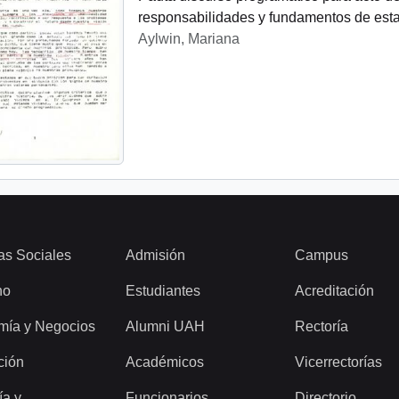
responsabilidades y fundamentos de esta 
Aylwin, Mariana
as Sociales
Admisión
Campus
ho
Estudiantes
Acreditación
mía y Negocios
Alumni UAH
Rectoría
ción
Académicos
Vicerrectorías
ía y
Funcionarios
Directorio