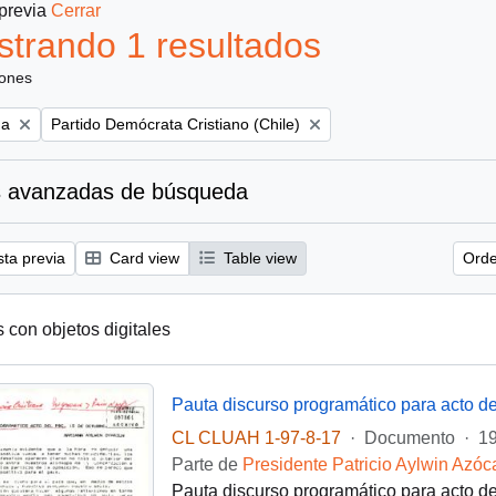
 previa
Cerrar
trando 1 resultados
iones
Remove filter:
na
Partido Demócrata Cristiano (Chile)
 avanzadas de búsqueda
sta previa
Card view
Table view
Orde
s con objetos digitales
Pauta discurso programático para acto de
CL CLUAH 1-97-8-17
·
Documento
·
19
Parte de
Presidente Patricio Aylwin Azóc
Pauta discurso programático para acto de