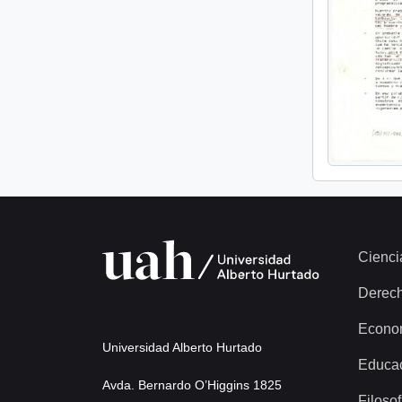
Cienci
Derec
Econo
Universidad Alberto Hurtado
Educa
Avda. Bernardo O’Higgins 1825
Filosof