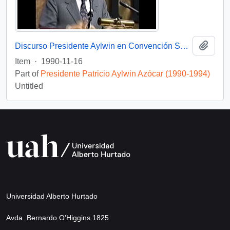
Add t
Discurso Presidente Aylwin en Convención Santiago: Video
Item
·
1990-11-16
Part of
Presidente Patricio Aylwin Azócar (1990-1994)
Untitled
Universidad Alberto Hurtado
Avda. Bernardo O’Higgins 1825