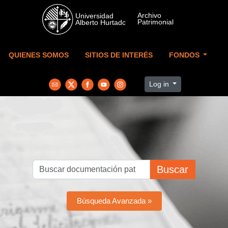
Skip to main content
QUIENES SOMOS
SITIOS DE INTERÉS
FONDOS
Log in
Buscar
Búsqueda Avanzada »