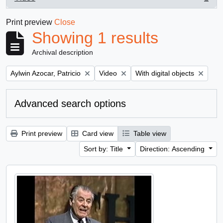
, 1 results
Print preview
Close
Showing 1 results
Archival description
Remove filter:
Remove filter:
Remove filter:
Aylwin Azocar, Patricio
Video
With digital objects
Advanced search options
Print preview
Card view
Table view
Sort by: Title
Direction: Ascending