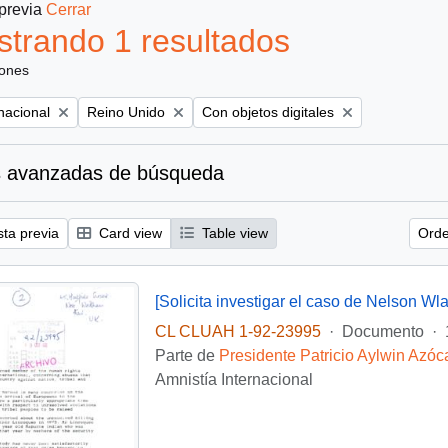
 previa
Cerrar
trando 1 resultados
iones
Remove filter:
Remove filter:
nacional
Reino Unido
Con objetos digitales
 avanzadas de búsqueda
sta previa
Card view
Table view
Orde
[Solicita investigar el caso de Nelson Wla
CL CLUAH 1-92-23995
·
Documento
·
Parte de
Presidente Patricio Aylwin Azóc
Amnistía Internacional