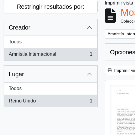
Imprimir vista
Restringir resultados por:
Mos
Colecc
Creador
Remove filter:
Amnistía Inter
Todos
Opciones
Amnistía Internacional
1
, 1 resultados
Imprimir vi
Lugar
Todos
Reino Unido
1
, 1 resultados