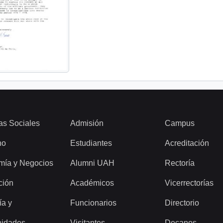
as Sociales
Admisión
Campus
ho
Estudiantes
Acreditación
mía y Negocios
Alumni UAH
Rectoría
ción
Académicos
Vicerrectorías
ía y
Funcionarios
Directorio
idades
Visitantes
Decanos