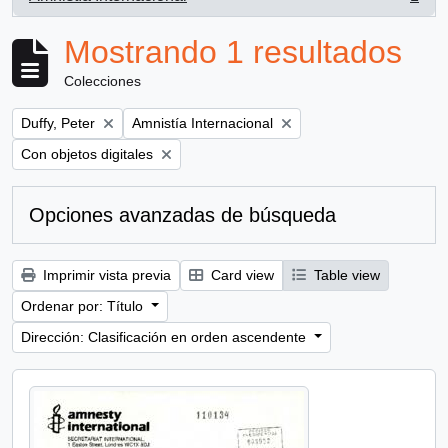
, 1 resultados
Mostrando 1 resultados
Colecciones
Remove filter:
Remove filter:
Duffy, Peter
Amnistía Internacional
Remove filter:
Con objetos digitales
Opciones avanzadas de búsqueda
Imprimir vista previa
Card view
Table view
Ordenar por: Título
Dirección: Clasificación en orden ascendente