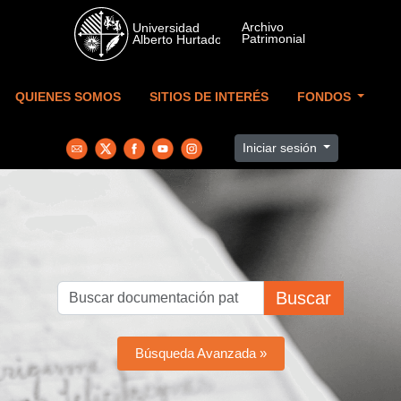
Skip to main content
QUIENES SOMOS
SITIOS DE INTERÉS
FONDOS
Iniciar sesión
Buscar
Búsqueda Avanzada »