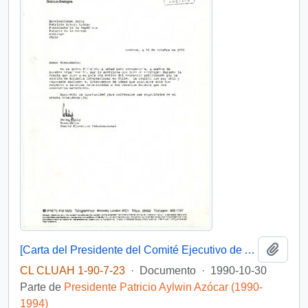
Añadi
[Carta del Presidente del Comité Ejecutivo de Amnistía Internacional dirigida al Presidente Patricio Aylwin]
CL CLUAH 1-90-7-23
·
Documento
·
1990-10-30
Parte de
Presidente Patricio Aylwin Azócar (1990-
1994)