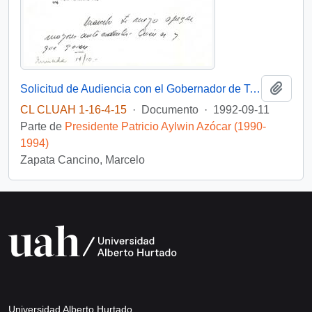
Añadi
Solicitud de Audiencia con el Gobernador de Talagante
CL CLUAH 1-16-4-15
·
Documento
·
1992-09-11
Parte de
Presidente Patricio Aylwin Azócar (1990-
1994)
Zapata Cancino, Marcelo
Universidad Alberto Hurtado