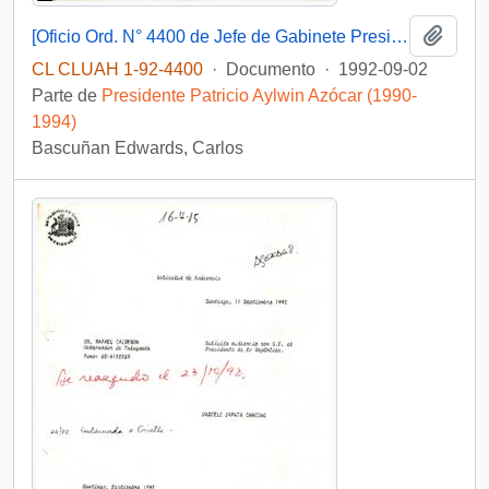
Añadi
[Oficio Ord. N° 4400 de Jefe de Gabinete Presidencial, remite copia de carta]
CL CLUAH 1-92-4400
·
Documento
·
1992-09-02
Parte de
Presidente Patricio Aylwin Azócar (1990-
1994)
Bascuñan Edwards, Carlos