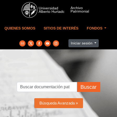
Skip to main content
QUIENES SOMOS
SITIOS DE INTERÉS
FONDOS
Iniciar sesión
Buscar
Búsqueda Avanzada »