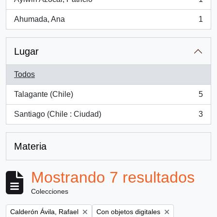
, 1 resultados
Ahumada, Ana
1
, 1 resultados
Lugar
Todos
Talagante (Chile)
5
, 5 resultados
Santiago (Chile : Ciudad)
3
, 3 resultados
Materia
Mostrando 7 resultados
Colecciones
Remove filter:
Remove filter:
Calderón Ávila, Rafael
Con objetos digitales