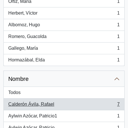
Ortíz, María
1
, 1 resultados
Herbert, Víctor
1
, 1 resultados
Albornoz, Hugo
1
, 1 resultados
Romero, Guacolda
1
, 1 resultados
Gallego, María
1
, 1 resultados
Hormazábal, Elda
1
, 1 resultados
Nombre
Todos
Calderón Ávila, Rafael
7
, 7 resultados
Aylwin Azócar, Patricio1
1
, 1 resultados
Aylwin Azócar, Patricio
1