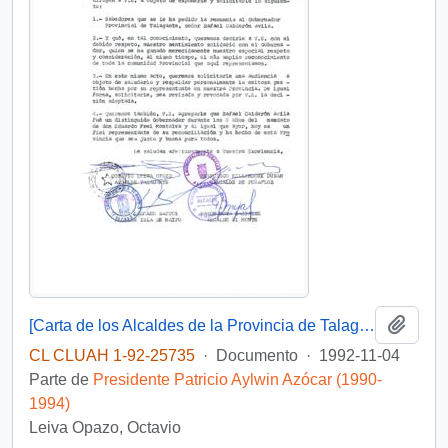
Añadi
[Carta de los Alcaldes de la Provincia de Talagante dando a conocer su apoyo al actual Gobernador Provincial a quien le fue solicitada su renuncia]
CL CLUAH 1-92-25735
·
Documento
·
1992-11-04
Parte de
Presidente Patricio Aylwin Azócar (1990-
1994)
Leiva Opazo, Octavio