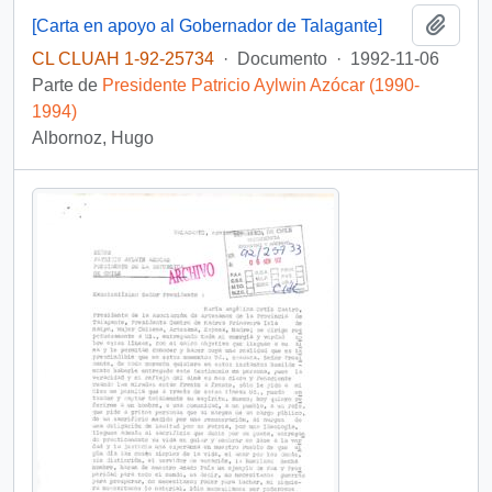
Añadi
[Carta en apoyo al Gobernador de Talagante]
CL CLUAH 1-92-25734
·
Documento
·
1992-11-06
Parte de
Presidente Patricio Aylwin Azócar (1990-
1994)
Albornoz, Hugo