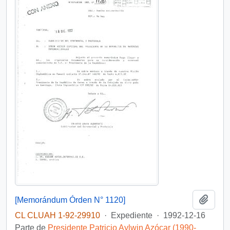
Añadi
[Memorándum Órden N° 1120]
CL CLUAH 1-92-29910
·
Expediente
·
1992-12-16
Parte de
Presidente Patricio Aylwin Azócar (1990-