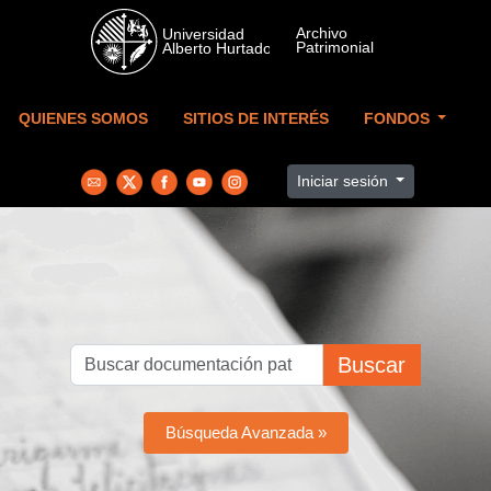
Skip to main content
QUIENES SOMOS
SITIOS DE INTERÉS
FONDOS
Iniciar sesión
Buscar
Búsqueda Avanzada »