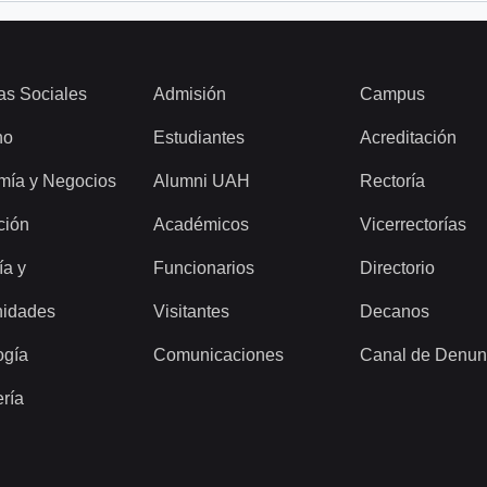
as Sociales
Admisión
Campus
ho
Estudiantes
Acreditación
mía y Negocios
Alumni UAH
Rectoría
ción
Académicos
Vicerrectorías
ía y
Funcionarios
Directorio
idades
Visitantes
Decanos
ogía
Comunicaciones
Canal de Denun
ería