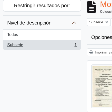
Mos
Restringir resultados por:
Colecc
Remove filter:
Nivel de descripción
Subserie
Todos
Opciones
Subserie
1
, 1 resultados
Imprimir vi