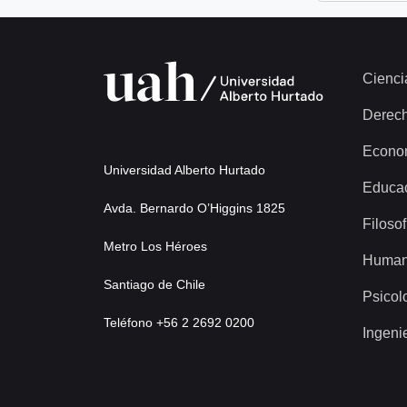
Cienci
Derec
Econo
Universidad Alberto Hurtado
Educa
Avda. Bernardo O’Higgins 1825
Filosof
Metro Los Héroes
Human
Santiago de Chile
Psicol
Teléfono +56 2 2692 0200
Ingeni