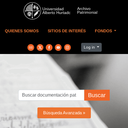
Skip to main content
QUIENES SOMOS
SITIOS DE INTERÉS
FONDOS
Log in
Buscar
Búsqueda Avanzada »