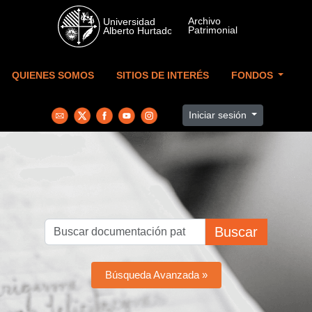
Skip to main content
QUIENES SOMOS
SITIOS DE INTERÉS
FONDOS
Iniciar sesión
Buscar
Búsqueda Avanzada »