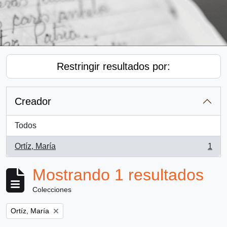
Restringir resultados por:
Creador
Todos
Ortíz, María
1
, 1 resultados
Mostrando 1 resultados
Colecciones
Remove filter:
Ortíz, María