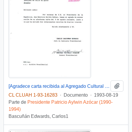
Añadi
[Agradece carta recibida al Agregado Cultural y de Prensa Embajada de Chile en Quito]
CL CLUAH 1-93-16283
·
Documento
·
1993-08-19
Parte de
Presidente Patricio Aylwin Azócar (1990-
1994)
Bascuñán Edwards, Carlos1