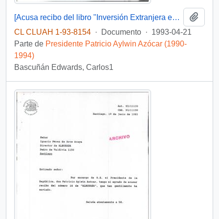
Añadi
[Acusa recibo del libro "Inversión Extranjera en Chile"]
CL CLUAH 1-93-8154
·
Documento
·
1993-04-21
Parte de
Presidente Patricio Aylwin Azócar (1990-
1994)
Bascuñán Edwards, Carlos1