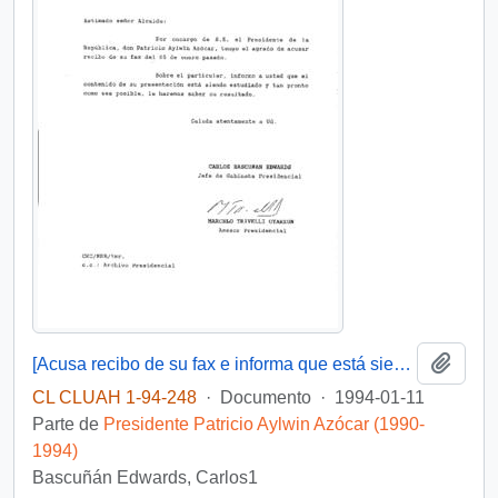
Añadi
[Acusa recibo de su fax e informa que está siendo estudiado]
CL CLUAH 1-94-248
·
Documento
·
1994-01-11
Parte de
Presidente Patricio Aylwin Azócar (1990-
1994)
Bascuñán Edwards, Carlos1