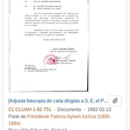
Añadi
[Adjunta fotocopia de carta dirigida a S. E. el Presidente de la República, enviada por distintas Asociaciones Gremiales de transportistas de Coquimbo]
CL CLUAH 1-92-751
·
Documento
·
1992-02-13
Parte de
Presidente Patricio Aylwin Azócar (1990-
1994)