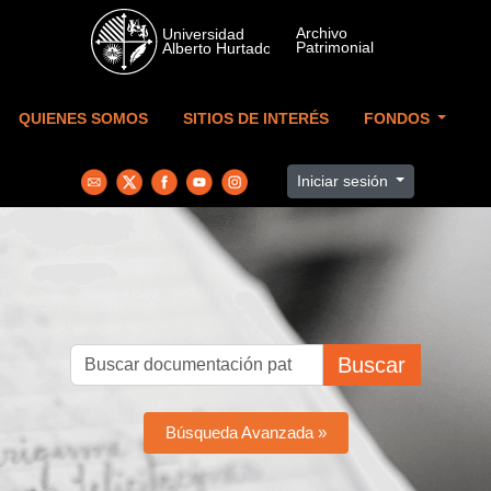
Skip to main content
QUIENES SOMOS
SITIOS DE INTERÉS
FONDOS
Iniciar sesión
Buscar
Búsqueda Avanzada »