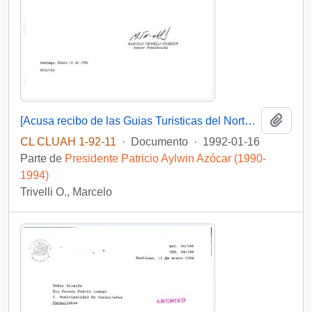
Añadi
[Acusa recibo de las Guias Turisticas del Norte, Centro y Sur de Chile, " Turistel 92"]
CL CLUAH 1-92-11
·
Documento
·
1992-01-16
Parte de
Presidente Patricio Aylwin Azócar (1990-
1994)
Trivelli O., Marcelo