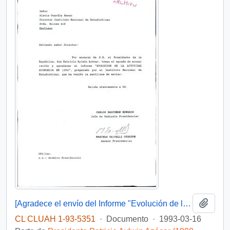
Añadi
[Agradece el envío del Informe "Evolución de la Actividad Económica en 1992"]
CL CLUAH 1-93-5351
·
Documento
·
1993-03-16