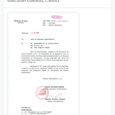
Bascuñán Edwards, Carlos1