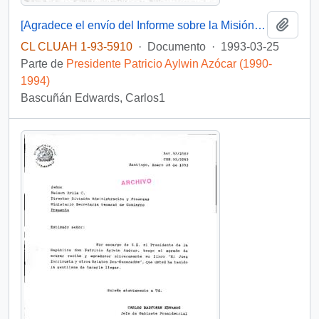
Añadi
[Agradece el envío del Informe sobre la Misión de Chile en Ginebra]
CL CLUAH 1-93-5910
·
Documento
·
1993-03-25
Parte de
Presidente Patricio Aylwin Azócar (1990-
1994)
Bascuñán Edwards, Carlos1