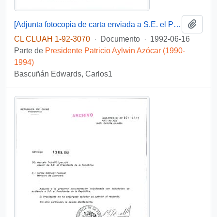
Añadi
[Adjunta fotocopia de carta enviada a S.E. el Presidente de la República]
CL CLUAH 1-92-3070
·
Documento
·
1992-06-16
Parte de
Presidente Patricio Aylwin Azócar (1990-
1994)
Bascuñán Edwards, Carlos1