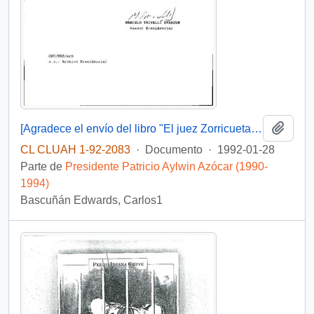
Añadi
[Agradece el envío del libro "El juez Zorricueta y otros Relatos Des-Generados"]
CL CLUAH 1-92-2083
·
Documento
·
1992-01-28
Parte de
Presidente Patricio Aylwin Azócar (1990-
1994)
Bascuñán Edwards, Carlos1