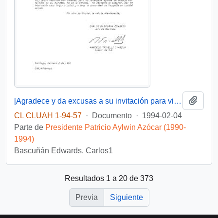
Añadi
[Agradece y da excusas a su invitación para visitar la ciudad de Tocopilla durante la próxima gira a la II Región]
CL CLUAH 1-94-57
·
Documento
·
1994-02-04
Parte de
Presidente Patricio Aylwin Azócar (1990-
1994)
Bascuñán Edwards, Carlos1
Resultados 1 a 20 de 373
Previa
Siguiente