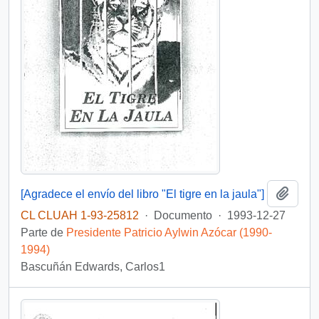
Añadi
[Agradece el envío del libro "El tigre en la jaula"]
CL CLUAH 1-93-25812
·
Documento
·
1993-12-27
Parte de
Presidente Patricio Aylwin Azócar (1990-
1994)
Bascuñán Edwards, Carlos1