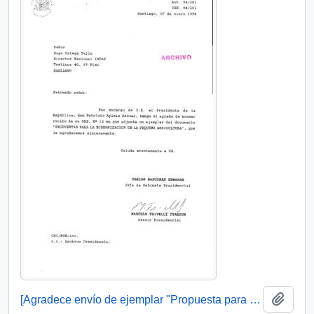
Añadi
[Agradece envío de ejemplar "Propuesta para la modernización de la pequeña agricultura"]