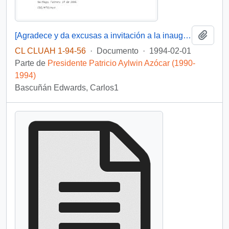
Añadi
[Agradece y da excusas a invitación a la inauguración de tres obras de infraestructura deportiva en el Estadio Nacional]
CL CLUAH 1-94-56
·
Documento
·
1994-02-01
Parte de
Presidente Patricio Aylwin Azócar (1990-
1994)
Bascuñán Edwards, Carlos1