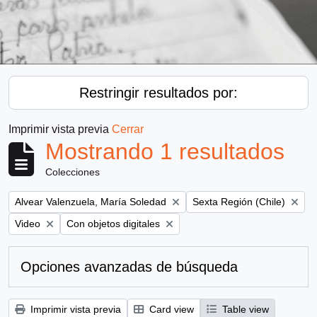
Restringir resultados por:
Imprimir vista previa
Cerrar
Mostrando 1 resultados
Colecciones
Remove filter:
Remove filter:
Alvear Valenzuela, María Soledad
Sexta Región (Chile)
Remove filter:
Remove filter:
Video
Con objetos digitales
Opciones avanzadas de búsqueda
Imprimir vista previa
Card view
Table view