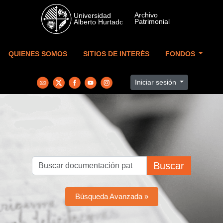
Skip to main content
QUIENES SOMOS
SITIOS DE INTERÉS
FONDOS
Iniciar sesión
Buscar
Búsqueda Avanzada »