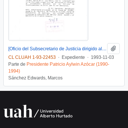
Añadi
[Oficio del Subsecretario de Justicia dirigido al sr. Wilfried Telkamper, miembro del parlamento europeo]
CL CLUAH 1-93-22453
·
Expediente
·
1993-11-03
Parte de
Presidente Patricio Aylwin Azócar (1990-
1994)
Sánchez Edwards, Marcos