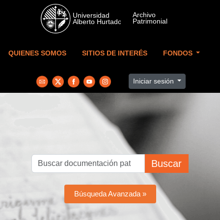
Skip to main content
QUIENES SOMOS
SITIOS DE INTERÉS
FONDOS
Iniciar sesión
Buscar
Búsqueda Avanzada »