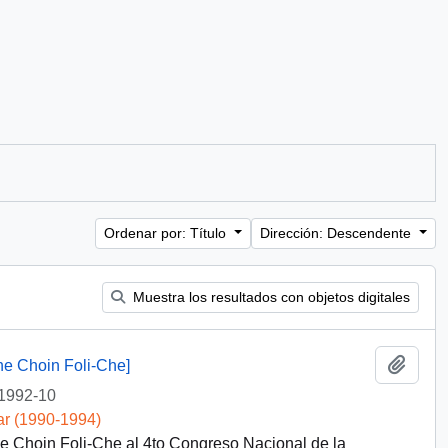
Ordenar por: Título
Dirección: Descendente
Muestra los resultados con objetos digitales
Añadi
he Choin Foli-Che]
1992-10
ar (1990-1994)
e Choin Foli-Che al 4to Congreso Nacional de la