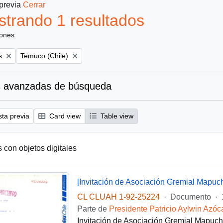
 previa
Cerrar
trando 1 resultados
iones
Remove filter:
s
Temuco (Chile)
 avanzadas de búsqueda
sta previa
Card view
Table view
s con objetos digitales
[Invitación de Asociación Gremial Mapuc
CL CLUAH 1-92-25224
·
Documento
·
Parte de
Presidente Patricio Aylwin Azóc
Invitación de Asociación Gremial Mapuch