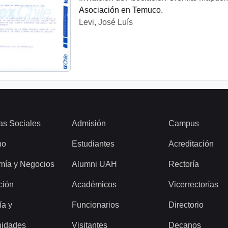
Asociación en Temuco.
Levi, José Luís
as Sociales
Admisión
Campus
ho
Estudiantes
Acreditación
mía y Negocios
Alumni UAH
Rectoría
ción
Académicos
Vicerrectorías
ía y
Funcionarios
Directorio
idades
Visitantes
Decanos