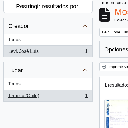
Imprimir vista
Restringir resultados por:
Mos
Colecc
Creador
Remove filter:
Levi, José Luí
Todos
Opciones
Levi, José Luís
1
, 1 resultados
Imprimir vi
Lugar
Todos
1 resultado
Temuco (Chile)
1
, 1 resultados