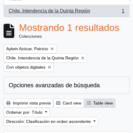
Chile. Intendencia de la Quinta Región
1
, 1 resultados
Mostrando 1 resultados
Colecciones
Remove filter:
Aylwin Azócar, Patricio
Remove filter:
Chile. Intendencia de la Quinta Región
Remove filter:
Con objetos digitales
Opciones avanzadas de búsqueda
Imprimir vista previa
Card view
Table view
Ordenar por: Título
Dirección: Clasificación en orden ascendente