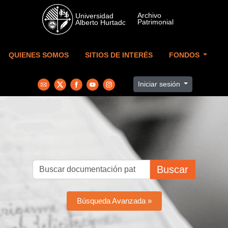
Skip to main content
QUIENES SOMOS
SITIOS DE INTERÉS
FONDOS
Iniciar sesión
Buscar
Búsqueda Avanzada »