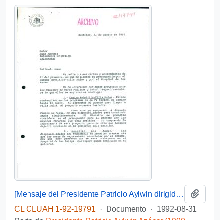
Añadi
[Mensaje del Presidente Patricio Aylwin dirigido al Intendente de la Región de Valparaíso]
CL CLUAH 1-92-19791
·
Documento
·
1992-08-31