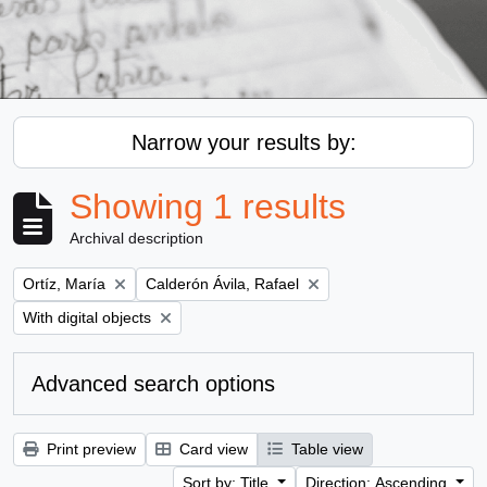
Narrow your results by:
Showing 1 results
Archival description
Remove filter:
Remove filter:
Ortíz, María
Calderón Ávila, Rafael
Remove filter:
With digital objects
Advanced search options
Print preview
Card view
Table view
Sort by: Title
Direction: Ascending