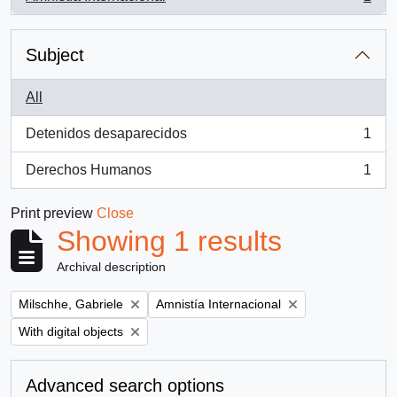
, 1 results
Subject
All
Detenidos desaparecidos
1
, 1 results
Derechos Humanos
1
, 1 results
Print preview
Close
Showing 1 results
Archival description
Remove filter:
Remove filter:
Milschhe, Gabriele
Amnistía Internacional
Remove filter:
With digital objects
Advanced search options