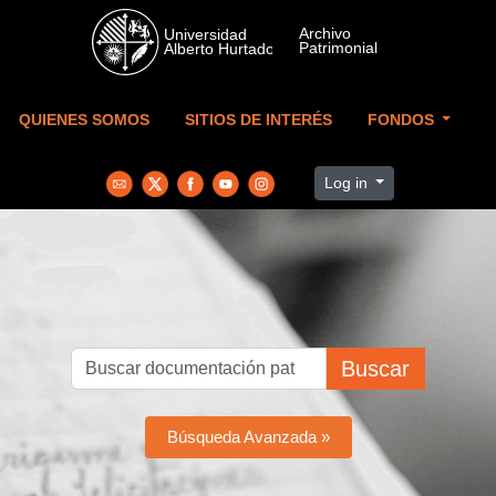
Skip to main content
QUIENES SOMOS
SITIOS DE INTERÉS
FONDOS
Log in
Buscar
Búsqueda Avanzada »