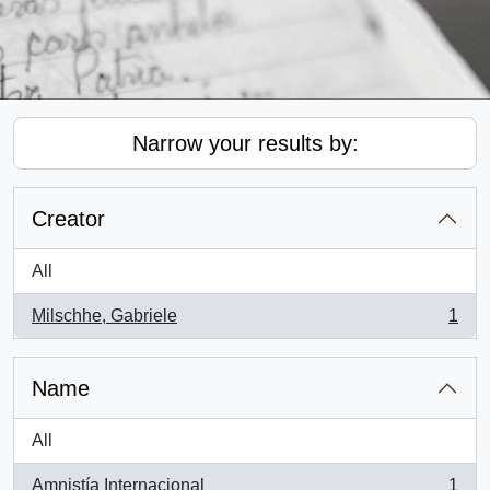
Narrow your results by:
Creator
All
Milschhe, Gabriele
1
, 1 results
Name
All
Amnistía Internacional
1