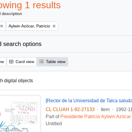
wing 1 results
l description
Remove filter:
Aylwin Azócar, Patricio
 search options
ew
Card view
Table view
th digital objects
[Rector de la Universidad de Talca salud
CL CLUAH 1-92-27133
·
Item
·
1992-1
Part of
Presidente Patricio Aylwin Azócar
Untitled