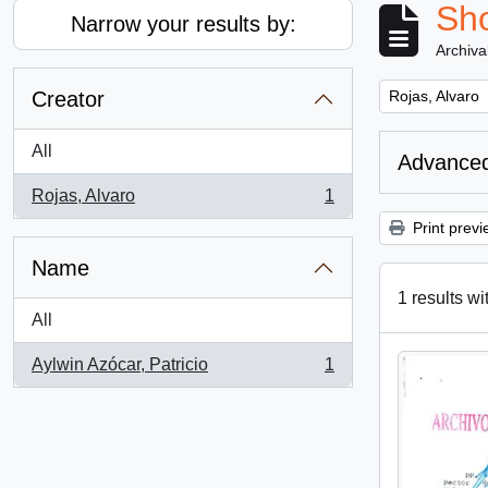
Sho
Narrow your results by:
Archiva
Remove filter:
Creator
Rojas, Alvaro
All
Advanced
Rojas, Alvaro
1
, 1 results
Print previ
Name
1 results wi
All
Aylwin Azócar, Patricio
1
, 1 results