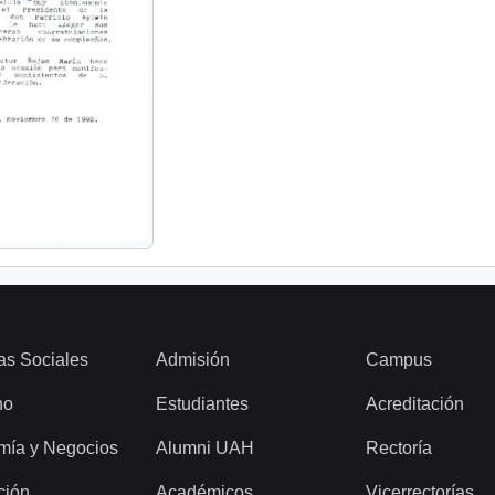
as Sociales
Admisión
Campus
ho
Estudiantes
Acreditación
mía y Negocios
Alumni UAH
Rectoría
ción
Académicos
Vicerrectorías