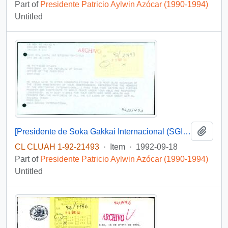
Part of
Presidente Patricio Aylwin Azócar (1990-1994)
Untitled
Add t
[Presidente de Soka Gakkai Internacional (SGI) saluda con ocasión de celebrarse un nuevo aniversario de la fiesta nacional]
CL CLUAH 1-92-21493
·
Item
·
1992-09-18
Part of
Presidente Patricio Aylwin Azócar (1990-1994)
Untitled