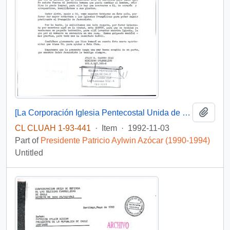
Add t
[La Corporación Iglesia Pentecostal Unida de Chile, Iquique solicitan un terreno para construir su Iglesia]
CL CLUAH 1-93-441
·
Item
·
1992-11-03
Part of
Presidente Patricio Aylwin Azócar (1990-1994)
Untitled