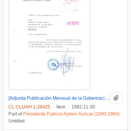
Add t
[Adjunta Publicación Mensual de la Gobernación Provincial de Osorno]
CL CLUAH 1-28425
·
Item
·
1992-11-30
Part of
Presidente Patricio Aylwin Azócar (1990-1994)
Untitled