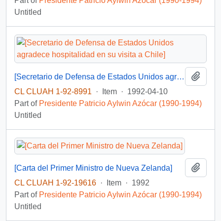
Part of
Presidente Patricio Aylwin Azócar (1990-1994)
Untitled
Add t
[Secretario de Defensa de Estados Unidos agradece hospitalidad en su visita a Chile]
CL CLUAH 1-92-8991
·
Item
·
1992-04-10
Part of
Presidente Patricio Aylwin Azócar (1990-1994)
Untitled
Add t
[Carta del Primer Ministro de Nueva Zelanda]
CL CLUAH 1-92-19616
·
Item
·
1992
Part of
Presidente Patricio Aylwin Azócar (1990-1994)
Untitled