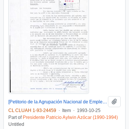
Add t
[Petitorio de la Agrupación Nacional de Empleados Fiscales]
CL CLUAH 1-93-24459
·
Item
·
1993-10-25
Part of
Presidente Patricio Aylwin Azócar (1990-1994)
Untitled