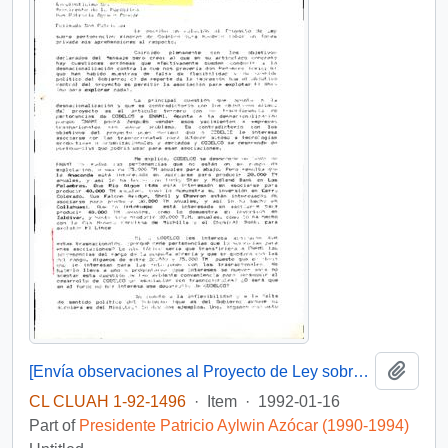
Add t
[Envía observaciones al Proyecto de Ley sobre pertenencias mineras de Codelco]
CL CLUAH 1-92-1496
·
Item
·
1992-01-16
Part of
Presidente Patricio Aylwin Azócar (1990-1994)