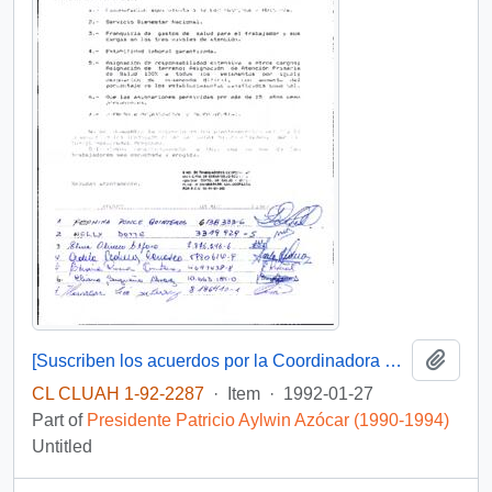
Add t
[Suscriben los acuerdos por la Coordinadora Nacional de Sindicatos, Asociaciones, Federaciones y Confederaciones de la Salud Municipalizada]
CL CLUAH 1-92-2287
·
Item
·
1992-01-27
Part of
Presidente Patricio Aylwin Azócar (1990-1994)
Untitled