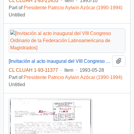
CL CLUAH 1-93-21453
·
Item
·
1993-10
Part of
Presidente Patricio Aylwin Azócar (1990-1994)
Untitled
Add t
[Invitación al acto inaugural del VIII Congreso Ordinario de la Federación Latinoamericana de Magistrados]
CL CLUAH 1-93-11377
·
Item
·
1993-05-28
Part of
Presidente Patricio Aylwin Azócar (1990-1994)
Untitled