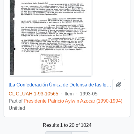
Add t
[La Confederación Única de Defensa de las Iglesias Evangelicas de Chile solicita subvención]
CL CLUAH 1-93-10565
·
Item
·
1993-05
Part of
Presidente Patricio Aylwin Azócar (1990-1994)
Untitled
Results 1 to 20 of 1024