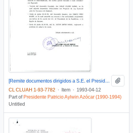
Add t
[Remite documentos dirigidos a S.E. el Presidente de la República]
CL CLUAH 1-93-7782
·
Item
·
1993-04-12
Part of
Presidente Patricio Aylwin Azócar (1990-1994)
Untitled