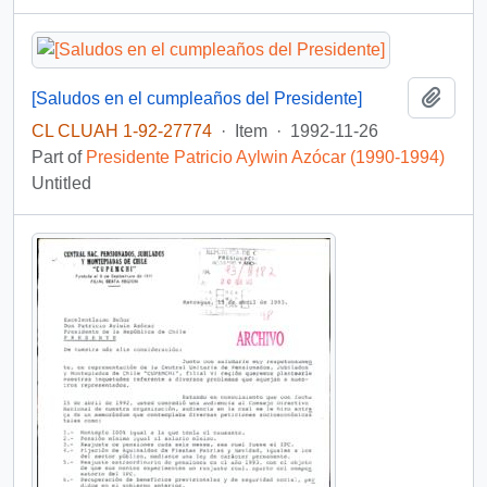
Add t
[Saludos en el cumpleaños del Presidente]
CL CLUAH 1-92-27774
·
Item
·
1992-11-26
Part of
Presidente Patricio Aylwin Azócar (1990-1994)
Untitled