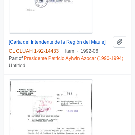
Add t
[Carta del Intendente de la Región del Maule]
CL CLUAH 1-92-14433
·
Item
·
1992-06
Part of
Presidente Patricio Aylwin Azócar (1990-1994)
Untitled