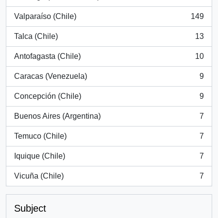
, 394 results
Valparaíso (Chile)
149
, 149 results
Talca (Chile)
13
, 13 results
Antofagasta (Chile)
10
, 10 results
Caracas (Venezuela)
9
, 9 results
Concepción (Chile)
9
, 9 results
Buenos Aires (Argentina)
7
, 7 results
Temuco (Chile)
7
, 7 results
Iquique (Chile)
7
, 7 results
Vicuña (Chile)
7
, 7 results
Subject