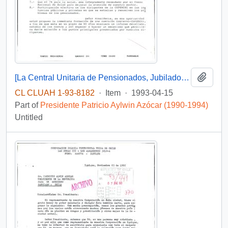
Add t
[La Central Unitaria de Pensionados, Jubilados y Montepiadas de Chile "CUPEMCHI", filial VI región exponen sus inquietudes]
CL CLUAH 1-93-8182
·
Item
·
1993-04-15
Part of
Presidente Patricio Aylwin Azócar (1990-1994)
Untitled