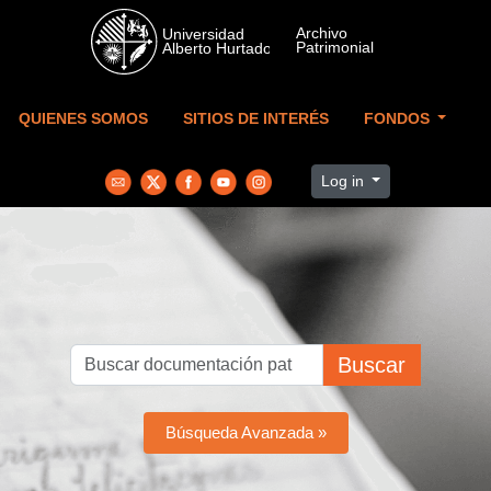
Skip to main content
QUIENES SOMOS
SITIOS DE INTERÉS
FONDOS
Log in
Buscar
Búsqueda Avanzada »