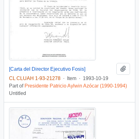
Add t
[Carta del Director Ejecutivo Fosis]
CL CLUAH 1-93-21278
·
Item
·
1993-10-19
Part of
Presidente Patricio Aylwin Azócar (1990-1994)
Untitled