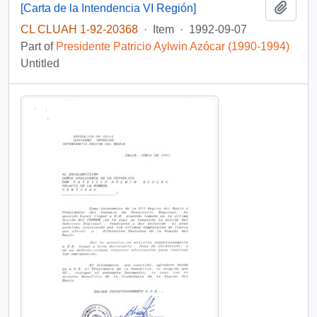
Add t
[Carta de la Intendencia VI Región]
CL CLUAH 1-92-20368
·
Item
·
1992-09-07
Part of
Presidente Patricio Aylwin Azócar (1990-1994)
Untitled