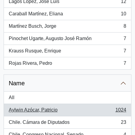
Lagos López, José Luis
12
, 12 results
Caraball Martínez, Eliana
10
, 10 results
Martínez Busch, Jorge
8
, 8 results
Pinochet Ugarte, Augusto José Ramón
7
, 7 results
Krauss Rusque, Enrique
7
, 7 results
Rojas Rivera, Pedro
7
, 7 results
Name
All
Aylwin Azócar, Patricio
1024
, 1024 results
Chile. Cámara de Diputados
23
, 23 results
Chile. Congreso Nacional. Senado
4