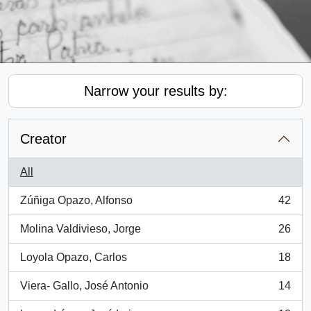
Narrow your results by:
Creator
All
Zúñiga Opazo, Alfonso
42
, 42 results
Molina Valdivieso, Jorge
26
, 26 results
Loyola Opazo, Carlos
18
, 18 results
Viera- Gallo, José Antonio
14
, 14 results