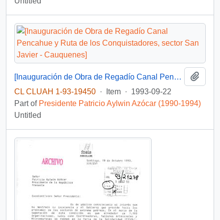
Untitled
Add t
[Inauguración de Obra de Regadío Canal Pencahue y Ruta de los Conquistadores, sector San Javier - Cauquenes]
CL CLUAH 1-93-19450
·
Item
·
1993-09-22
Part of
Presidente Patricio Aylwin Azócar (1990-1994)
Untitled