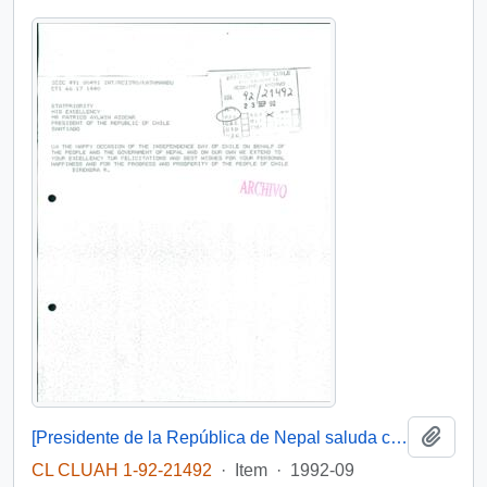
Add t
[Presidente de la República de Nepal saluda con ocasión de celebrarse un nuevo aniversario de la fiesta nacional]
CL CLUAH 1-92-21492
·
Item
·
1992-09