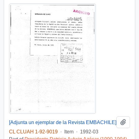
Add t
[Adjunta un ejemplar de la Revista EMBACHILE]
CL CLUAH 1-92-9019
·
Item
·
1992-03