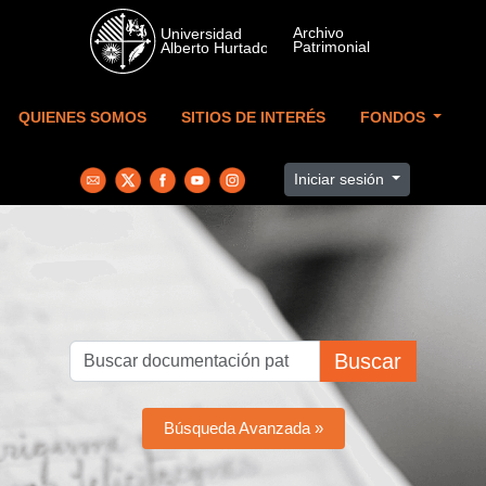
Skip to main content
QUIENES SOMOS
SITIOS DE INTERÉS
FONDOS
Iniciar sesión
Buscar
Búsqueda Avanzada »