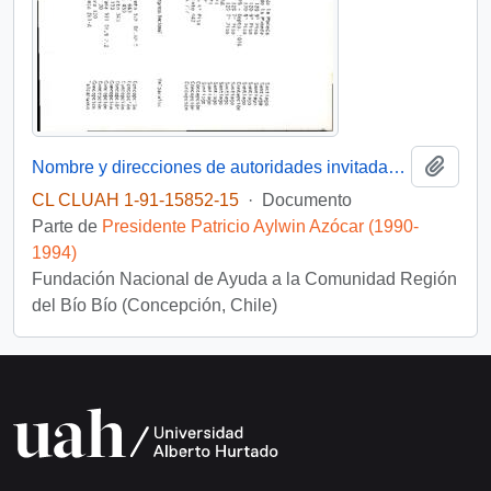
Añadi
Nombre y direcciones de autoridades invitadas a la ceremonia de inauguración del Manto no. 3 Mina Lota
CL CLUAH 1-91-15852-15
·
Documento
Parte de
Presidente Patricio Aylwin Azócar (1990-
1994)
Fundación Nacional de Ayuda a la Comunidad Región
del Bío Bío (Concepción, Chile)