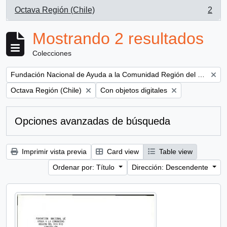
Octava Región (Chile)
2
, 2 resultados
Mostrando 2 resultados
Colecciones
Remove filter:
Fundación Nacional de Ayuda a la Comunidad Región del Bío Bío (Concepción, Chile)
Remove filter:
Remove filter:
Octava Región (Chile)
Con objetos digitales
Opciones avanzadas de búsqueda
Imprimir vista previa
Card view
Table view
Ordenar por: Título
Dirección: Descendente