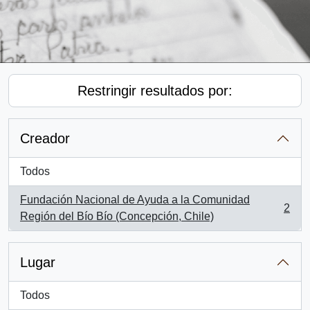
Restringir resultados por:
Creador
Todos
Fundación Nacional de Ayuda a la Comunidad
2
, 2 resultados
Región del Bío Bío (Concepción, Chile)
Lugar
Todos