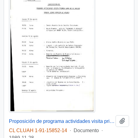
Añadi
Proposición de programa actividades visita primea dama de la nación señora Leonor Oyarzún de Aylwin
CL CLUAH 1-91-15852-14
·
Documento
·
1989-11-28