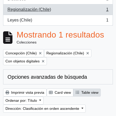
, 1 resultados
Regionalización (Chile)
1
, 1 resultados
Leyes (Chile)
1
, 1 resultados
Mostrando 1 resultados
Colecciones
Remove filter:
Remove filter:
Concepción (Chile)
Regionalización (Chile)
Remove filter:
Con objetos digitales
Opciones avanzadas de búsqueda
Imprimir vista previa
Card view
Table view
Ordenar por: Título
Dirección: Clasificación en orden ascendente