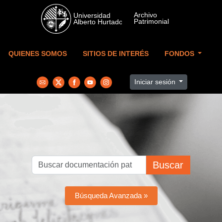
Skip to main content
QUIENES SOMOS
SITIOS DE INTERÉS
FONDOS
Iniciar sesión
Buscar
Búsqueda Avanzada »