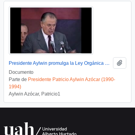
Añadi
Presidente Aylwin promulga la Ley Orgánica Constitucional de Regionalización: video
Documento
Parte de
Presidente Patricio Aylwin Azócar (1990-
1994)
Aylwin Azócar, Patricio1