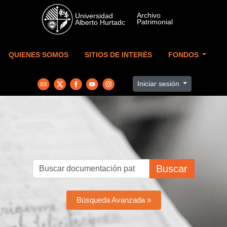
Skip to main content
QUIENES SOMOS
SITIOS DE INTERÉS
FONDOS
Iniciar sesión
Buscar
Búsqueda Avanzada »