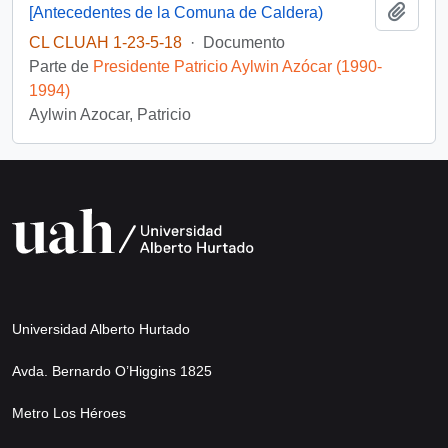
Añadi
[Antecedentes de la Comuna de Caldera)
CL CLUAH 1-23-5-18
·
Documento
Parte de
Presidente Patricio Aylwin Azócar (1990-
1994)
Aylwin Azocar, Patricio
Universidad Alberto Hurtado
Avda. Bernardo O’Higgins 1825
Metro Los Héroes