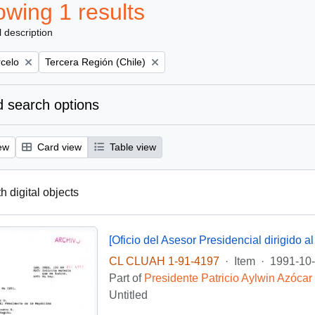
wing 1 results
l description
Remove filter:
rcelo
Tercera Región (Chile)
 search options
ew
Card view
Table view
th digital objects
CL CLUAH 1-91-4197
·
Item
·
1991-10
Part of
Presidente Patricio Aylwin Azócar
Untitled