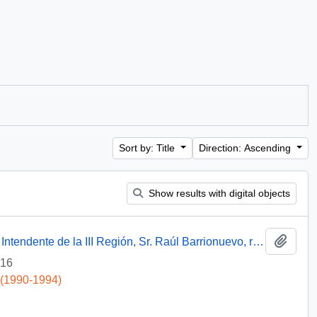
Sort by: Title
Direction: Ascending
Show results with digital objects
Add t
[Oficio del Asesor Presidencial dirigido al Intendente de la III Región, Sr. Raúl Barrionuevo, referente a saludo de Navidad]
-16
 (1990-1994)