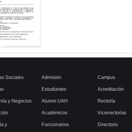
as Sociales
Admisión
Campus
ho
Estudiantes
Acreditación
mía y Negocios
Alumni UAH
Rectoría
ción
Académicos
Vicerrectorías
ía y
Funcionarios
Directorio