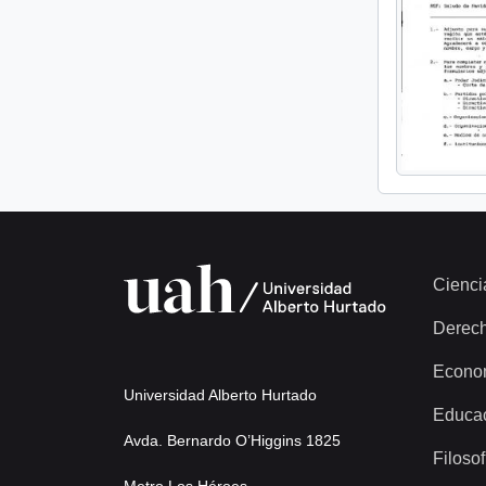
Cienci
Derec
Econo
Universidad Alberto Hurtado
Educa
Avda. Bernardo O’Higgins 1825
Filosof
Metro Los Héroes