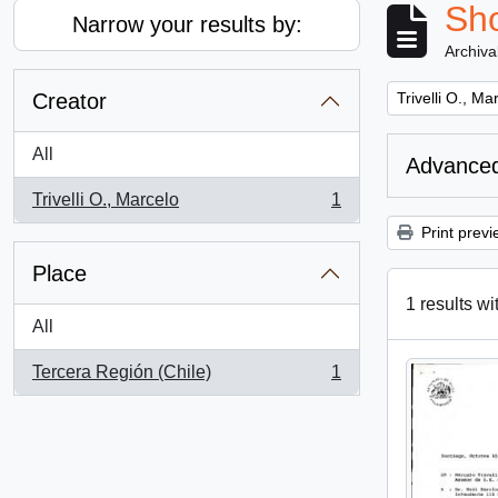
Sho
Narrow your results by:
Archiva
Remove filter:
Creator
Trivelli O., Ma
All
Advanced
Trivelli O., Marcelo
1
, 1 results
Print previ
Place
1 results wi
All
Tercera Región (Chile)
1
, 1 results