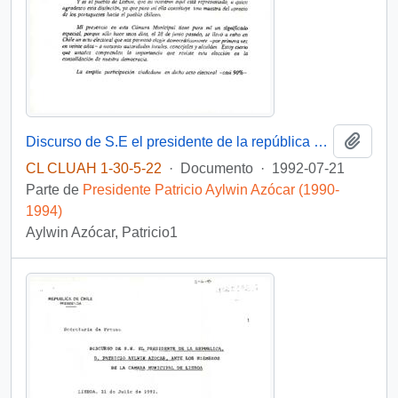
Añadi
Discurso de S.E el presidente de la república D. Patricio Aylwin Azocar, ante los miembros de la cámara municipal de Lisboa
CL CLUAH 1-30-5-22
·
Documento
·
1992-07-21
Parte de
Presidente Patricio Aylwin Azócar (1990-
1994)
Aylwin Azócar, Patricio1