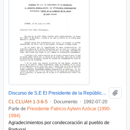
Añadi
Discurso de S.E El Presidente de la República. D. Patricio Aylwin Azócar, al imponersele condecoración portuguesa "Orden de la libertad en el grado de gran collar"
CL CLUAH 1-3-6-5
·
Documento
·
1992-07-20
Parte de
Presidente Patricio Aylwin Azócar (1990-
1994)
Agradecimientos por condecoración al pueblo de
Portugal