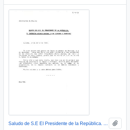
Añadi
Saludo de S.E El Presidente de la República. D. Patricio Aylwin Azócar, a su llegada a Portugal