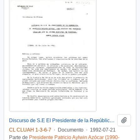
Añadi
Discurso de S.E El Presidente de la República. D. Patricio Aylwin Azócar, con ocasión del almuerzo ofrecido por el primer ministro de Portugal, Señor Cavaco Silva
CL CLUAH 1-3-6-7
·
Documento
·
1992-07-21
Parte de
Presidente Patricio Aylwin Azócar (1990-