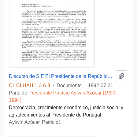
Añadi
Discurso de S.E El Presidente de la República. D. Patricio Aylwin Azócar, ante los miembros de la cámara municipal de Lisboa
CL CLUAH 1-3-6-8
·
Documento
·
1992-07-21
Parte de
Presidente Patricio Aylwin Azócar (1990-
1994)
Democracia, crecimiento económico, justicia social y
agradecimientos al Presidente de Portugal
Aylwin Azócar, Patricio1