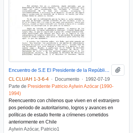
Añadi
Encuentro de S.E El Presidente de la República. D. Patricio Aylwin Azócar, con comunidad chilena residente en Portugal
CL CLUAH 1-3-6-4
·
Documento
·
1992-07-19
Parte de
Presidente Patricio Aylwin Azócar (1990-
1994)
Reencuentro con chilenos que viven en el extranjero
pos periodo de autoritarismo, logros y avances en
políticas de estado frente a crímenes cometidos
anteriormente en Chile
Aylwin Azócar, Patricio1