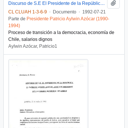
Añadi
Discurso de S.E El Presidente de la República. D. Patricio Aylwin Azócar, ante la Asociación Industrial Portuguesa
CL CLUAH 1-3-6-9
·
Documento
·
1992-07-21
Parte de
Presidente Patricio Aylwin Azócar (1990-
1994)
Proceso de transición a la democracia, economía de
Chile, salarios dignos
Aylwin Azócar, Patricio1