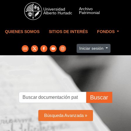
Skip to main content
QUIENES SOMOS
SITIOS DE INTERÉS
FONDOS
Iniciar sesión
Buscar
Búsqueda Avanzada »