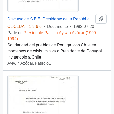
Añadi
Discurso de S.E El Presidente de la República. D. Patricio Aylwin Azócar, en el banquete ofrecido en su honor por el Presidente de Portugal, D. Mario Soares
CL CLUAH 1-3-6-6
·
Documento
·
1992-07-20
Parte de
Presidente Patricio Aylwin Azócar (1990-
1994)
Solidaridad del pueblos de Portugal con Chile en
momentos de crisis, misiva a Presidente de Portugal
invitándolo a Chile
Aylwin Azócar, Patricio1