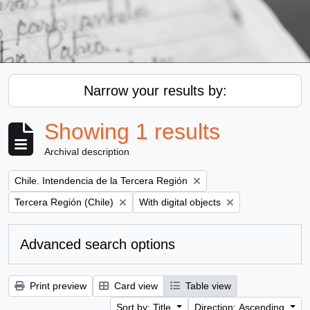
Narrow your results by:
Showing 1 results
Archival description
Remove filter:
Chile. Intendencia de la Tercera Región
Remove filter:
Remove filter:
Tercera Región (Chile)
With digital objects
Advanced search options
Print preview
Card view
Table view
Sort by: Title
Direction: Ascending