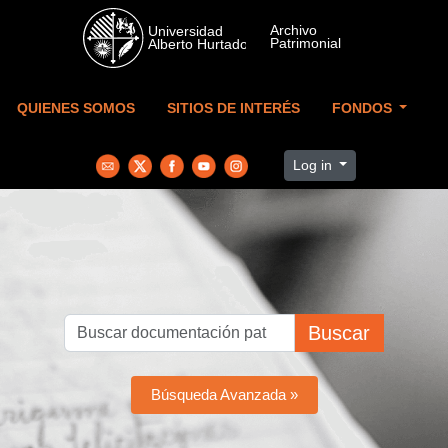
Skip to main content
QUIENES SOMOS
SITIOS DE INTERÉS
FONDOS
Log in
Buscar
Búsqueda Avanzada »