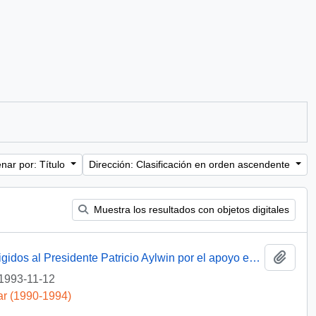
nar por: Título
Dirección: Clasificación en orden ascendente
Muestra los resultados con objetos digitales
Añadi
[Agradecimientos del Obispo de Talca dirigidos al Presidente Patricio Aylwin por el apoyo en la reconstrucción de la Iglesia Matriz de Curicó]
1993-11-12
ar (1990-1994)