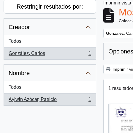
Imprimir vista
Restringir resultados por:
Mos
Colecc
Creador
Remove filter:
González, Car
Todos
Opciones
González, Carlos
1
, 1 resultados
Imprimir vi
Nombre
Todos
1 resultado
Aylwin Azócar, Patricio
1
, 1 resultados