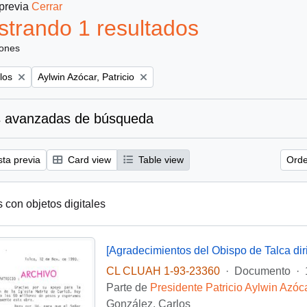
 previa
Cerrar
trando 1 resultados
iones
Remove filter:
los
Aylwin Azócar, Patricio
 avanzadas de búsqueda
sta previa
Card view
Table view
Orde
s con objetos digitales
CL CLUAH 1-93-23360
·
Documento
·
Parte de
Presidente Patricio Aylwin Azóc
González, Carlos