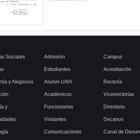
as Sociales
Admisión
Campus
ho
Estudiantes
Acreditación
mía y Negocios
Alumni UAH
Rectoría
ción
Académicos
Vicerrectorías
ía y
Funcionarios
Directorio
idades
Visitantes
Decanos
ogía
Comunicaciones
Canal de Denun