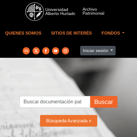
Skip to main content
QUIENES SOMOS
SITIOS DE INTERÉS
FONDOS
Iniciar sesión
Buscar
Búsqueda Avanzada »