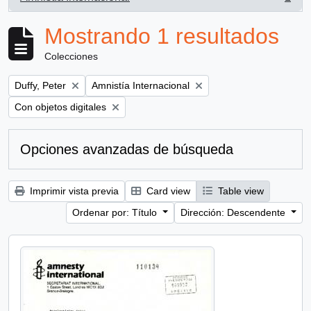
, 1 resultados
Mostrando 1 resultados
Colecciones
Remove filter:
Remove filter:
Duffy, Peter
Amnistía Internacional
Remove filter:
Con objetos digitales
Opciones avanzadas de búsqueda
Imprimir vista previa
Card view
Table view
Ordenar por: Título
Dirección: Descendente