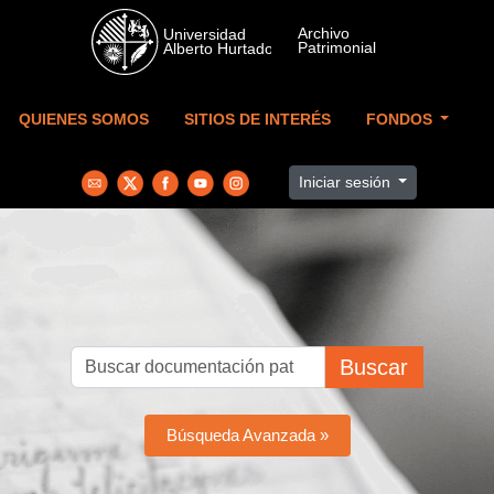
Skip to main content
QUIENES SOMOS
SITIOS DE INTERÉS
FONDOS
Iniciar sesión
Buscar
Búsqueda Avanzada »