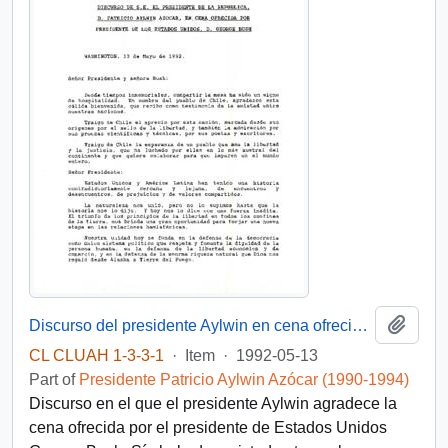
Add t
Discurso del presidente Aylwin en cena ofrecida por el presidente de Estados Unidos, D. George Bush
CL CLUAH 1-3-3-1
·
Item
·
1992-05-13
Part of
Presidente Patricio Aylwin Azócar (1990-1994)
Discurso en el que el presidente Aylwin agradece la
cena ofrecida por el presidente de Estados Unidos