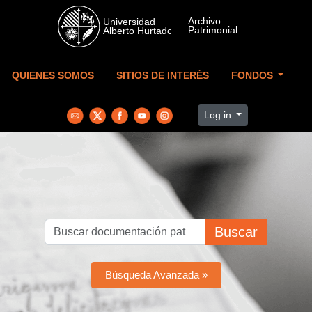
Skip to main content
QUIENES SOMOS
SITIOS DE INTERÉS
FONDOS
Log in
Buscar
Búsqueda Avanzada »