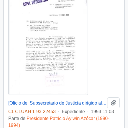
Añadi
[Oficio del Subsecretario de Justicia dirigido al sr. Wilfried Telkamper, miembro del parlamento europeo]
CL CLUAH 1-93-22453
·
Expediente
·
1993-11-03
Parte de
Presidente Patricio Aylwin Azócar (1990-
1994)