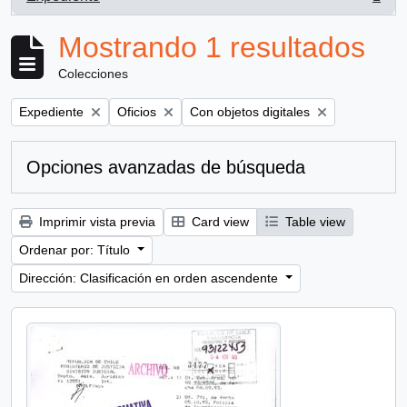
, 1 resultados
Mostrando 1 resultados
Colecciones
Remove filter:
Remove filter:
Remove filter:
Expediente
Oficios
Con objetos digitales
Opciones avanzadas de búsqueda
Imprimir vista previa
Card view
Table view
Ordenar por: Título
Dirección: Clasificación en orden ascendente