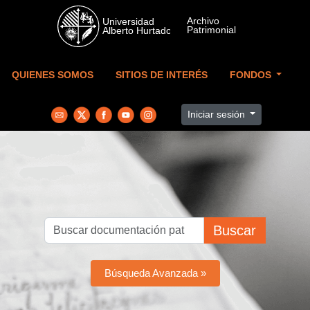
Skip to main content
QUIENES SOMOS
SITIOS DE INTERÉS
FONDOS
Iniciar sesión
Buscar
Búsqueda Avanzada »