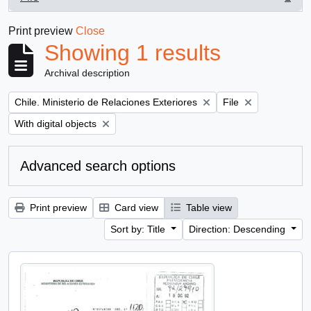
, 1 results
Print preview
Close
Showing 1 results
Archival description
Remove filter:
Remove filter:
Chile. Ministerio de Relaciones Exteriores
File
Remove filter:
With digital objects
Advanced search options
Print preview
Card view
Table view
Sort by: Title
Direction: Descending