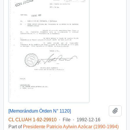
Add t
[Memorándum Órden N° 1120]
CL CLUAH 1-92-29910
·
File
·
1992-12-16
Part of
Presidente Patricio Aylwin Azócar (1990-1994)