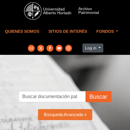
Skip to main content
QUIENES SOMOS
SITIOS DE INTERÉS
FONDOS
Log in
Buscar
Búsqueda Avanzada »