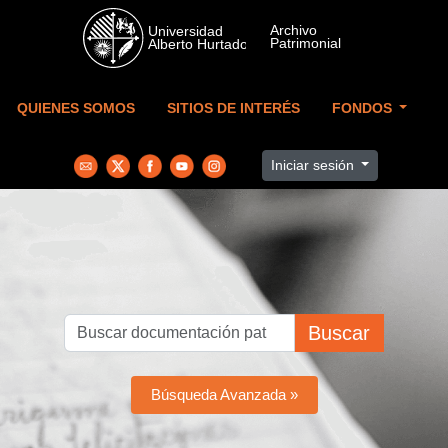
Skip to main content
QUIENES SOMOS
SITIOS DE INTERÉS
FONDOS
Iniciar sesión
Buscar
Búsqueda Avanzada »