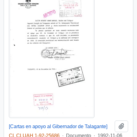
Añadi
[Cartas en apoyo al Gibernador de Talagante]
CL CLUAH 1-92-25686
·
Documento
·
1992-11-06