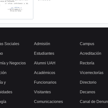
as Sociales
Admisión
Campus
ho
Estudiantes
Acreditación
mía y Negocios
Alumni UAH
Rectoría
ción
Académicos
Vicerrectorías
ía y
Funcionarios
Directorio
idades
Visitantes
Decanos
ogía
Comunicaciones
Canal de Denun