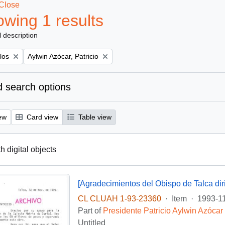
Close
wing 1 results
l description
Remove filter:
los
Aylwin Azócar, Patricio
 search options
ew
Card view
Table view
th digital objects
CL CLUAH 1-93-23360
·
Item
·
1993-1
Part of
Presidente Patricio Aylwin Azócar
Untitled