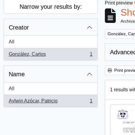
Print preview
Narrow your results by:
Sho
Archiva
Creator
Remove filter:
González, Car
All
Advanced
González, Carlos
1
, 1 results
Print previ
Name
All
1 results wi
Aylwin Azócar, Patricio
1
, 1 results