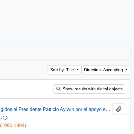
Sort by: Title
Direction: Ascending
Show results with digital objects
Add t
[Agradecimientos del Obispo de Talca dirigidos al Presidente Patricio Aylwin por el apoyo en la reconstrucción de la Iglesia Matriz de Curicó]
1-12
 (1990-1994)