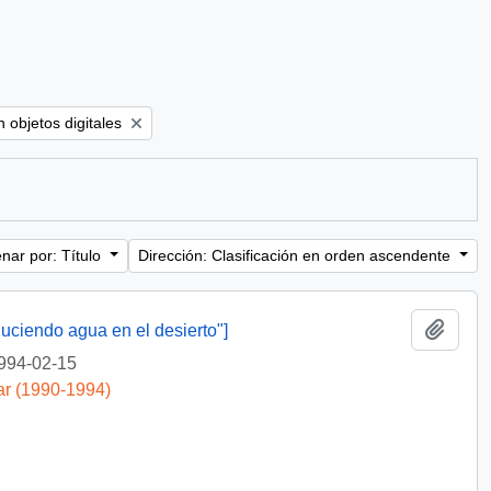
ove filter:
 objetos digitales
nar por: Título
Dirección: Clasificación en orden ascendente
Añadi
duciendo agua en el desierto"]
994-02-15
ar (1990-1994)