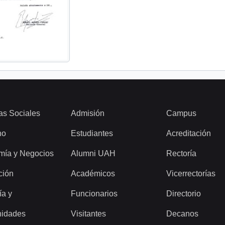
as Sociales
Admisión
Campus
ho
Estudiantes
Acreditación
mía y Negocios
Alumni UAH
Rectoría
ción
Académicos
Vicerrectorías
ía y
Funcionarios
Directorio
idades
Visitantes
Decanos