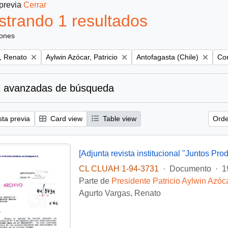
 previa
Cerrar
trando 1 resultados
iones
Remove filter:
Remove filter:
Rem
, Renato
Aylwin Azócar, Patricio
Antofagasta (Chile)
Con
 avanzadas de búsqueda
sta previa
Card view
Table view
Orde
[Adjunta revista institucional "Juntos Pro
CL CLUAH 1-94-3731
·
Documento
·
1
Parte de
Presidente Patricio Aylwin Azóc
Agurto Vargas, Renato