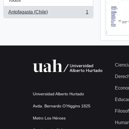
Todos
Antofagasta (Chile)
1
, 1 resultados
Cienci
Derec
Econo
Universidad Alberto Hurtado
Educa
Avda. Bernardo O’Higgins 1825
Filosof
Metro Los Héroes
Human