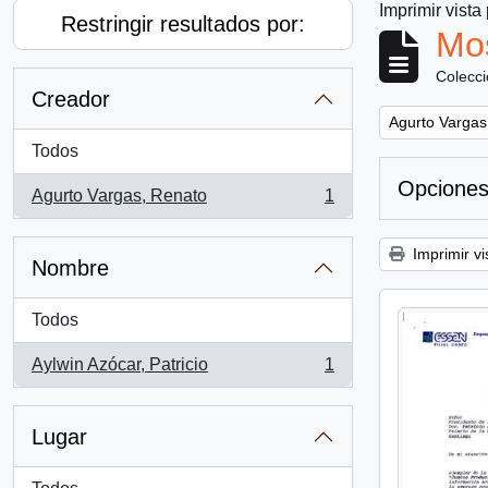
Imprimir vista
Restringir resultados por:
Mos
Colecc
Creador
Remove filter:
Agurto Vargas
Todos
Opciones
Agurto Vargas, Renato
1
, 1 resultados
Imprimir vi
Nombre
Todos
Aylwin Azócar, Patricio
1
, 1 resultados
Lugar