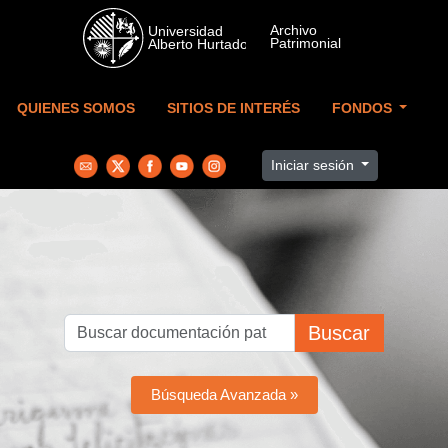
Skip to main content
QUIENES SOMOS
SITIOS DE INTERÉS
FONDOS
Iniciar sesión
Buscar
Búsqueda Avanzada »