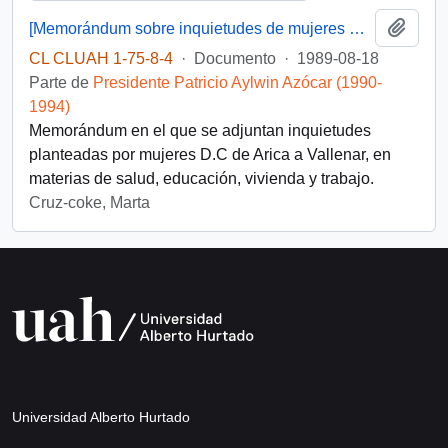
Añadi
[Memorándum sobre inquietudes de mujeres D.C]
CL CLUAH 1-75-8-4
·
Documento
·
1989-08-18
Parte de
Presidente Patricio Aylwin Azócar (1990-
1994)
Memorándum en el que se adjuntan inquietudes
planteadas por mujeres D.C de Arica a Vallenar, en
materias de salud, educación, vivienda y trabajo.
Cruz-coke, Marta
Universidad Alberto Hurtado