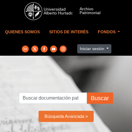
Skip to main content
QUIENES SOMOS
SITIOS DE INTERÉS
FONDOS
Iniciar sesión
Buscar
Búsqueda Avanzada »