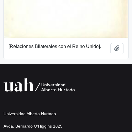
[Relaciones Bilaterales con el Reino Unido].
Añadi
Universidad Alberto Hurtado
Avda. Bernardo O’Higgins 1825