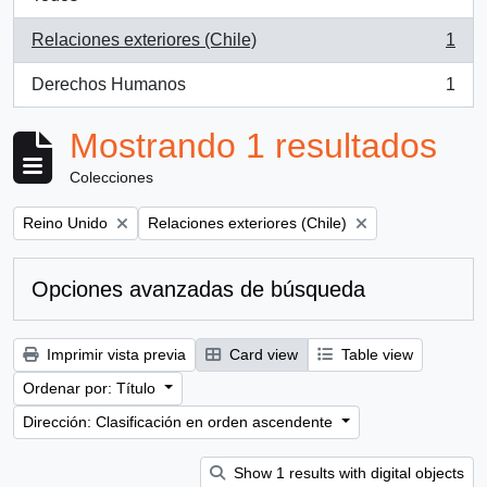
Relaciones exteriores (Chile)
1
, 1 resultados
Derechos Humanos
1
, 1 resultados
Mostrando 1 resultados
Colecciones
Remove filter:
Remove filter:
Reino Unido
Relaciones exteriores (Chile)
Opciones avanzadas de búsqueda
Imprimir vista previa
Card view
Table view
Ordenar por: Título
Dirección: Clasificación en orden ascendente
Show 1 results with digital objects