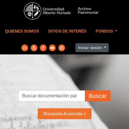
Skip to main content
QUIENES SOMOS
SITIOS DE INTERÉS
FONDOS
Iniciar sesión
Buscar
Búsqueda Avanzada »