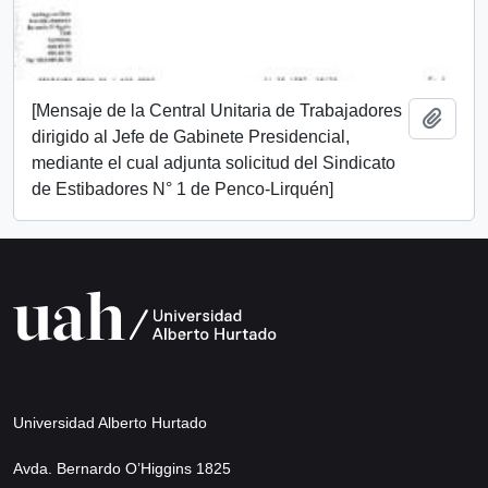
[Mensaje de la Central Unitaria de Trabajadores
Añadi
dirigido al Jefe de Gabinete Presidencial,
mediante el cual adjunta solicitud del Sindicato
de Estibadores N° 1 de Penco-Lirquén]
Universidad Alberto Hurtado
Avda. Bernardo O’Higgins 1825