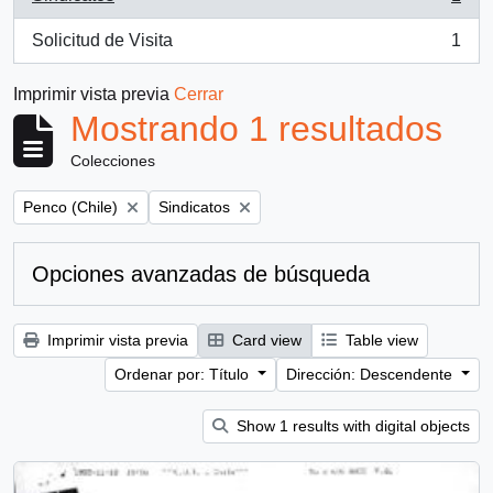
, 1 resultados
Solicitud de Visita
1
, 1 resultados
Imprimir vista previa
Cerrar
Mostrando 1 resultados
Colecciones
Remove filter:
Remove filter:
Penco (Chile)
Sindicatos
Opciones avanzadas de búsqueda
Imprimir vista previa
Card view
Table view
Ordenar por: Título
Dirección: Descendente
Show 1 results with digital objects